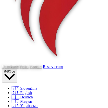
Unterkunft
Preise
Kontakt
Reservierung
🇩🇪
de
🇸🇰
Slovenčina
🇬🇧
English
🇩🇪
Deutsch
🇭🇺
Magyar
🇺🇦
Українська