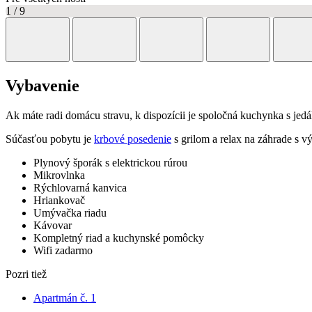
1
/ 9
Vybavenie
Ak máte radi domácu stravu, k dispozícii je spoločná kuchynka s jedálň
Súčasťou pobytu je
krbové posedenie
s grilom a relax na záhrade s
Plynový šporák s elektrickou rúrou
Mikrovlnka
Rýchlovarná kanvica
Hriankovač
Umývačka riadu
Kávovar
Kompletný riad a kuchynské pomôcky
Wifi zadarmo
Pozri tiež
Apartmán č. 1