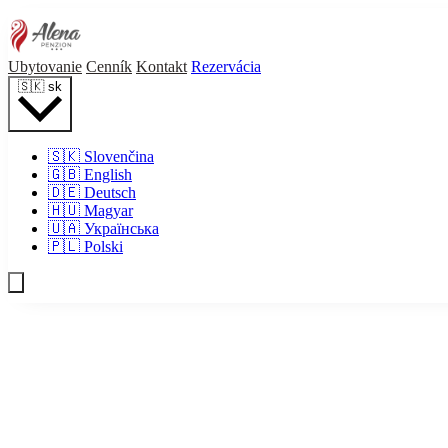
Ubytovanie
Cenník
Kontakt
Rezervácia
🇸🇰
sk
🇸🇰
Slovenčina
🇬🇧
English
🇩🇪
Deutsch
🇭🇺
Magyar
🇺🇦
Українська
🇵🇱
Polski