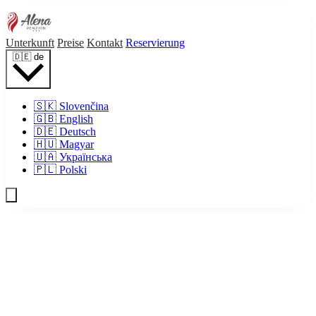
Unterkunft
Preise
Kontakt
Reservierung
🇩🇪
de
🇸🇰
Slovenčina
🇬🇧
English
🇩🇪
Deutsch
🇭🇺
Magyar
🇺🇦
Українська
🇵🇱
Polski