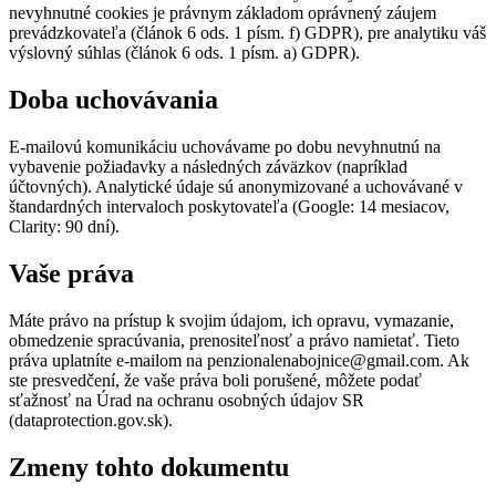
nevyhnutné cookies je právnym základom oprávnený záujem
prevádzkovateľa (článok 6 ods. 1 písm. f) GDPR), pre analytiku váš
výslovný súhlas (článok 6 ods. 1 písm. a) GDPR).
Doba uchovávania
E-mailovú komunikáciu uchovávame po dobu nevyhnutnú na
vybavenie požiadavky a následných záväzkov (napríklad
účtovných). Analytické údaje sú anonymizované a uchovávané v
štandardných intervaloch poskytovateľa (Google: 14 mesiacov,
Clarity: 90 dní).
Vaše práva
Máte právo na prístup k svojim údajom, ich opravu, vymazanie,
obmedzenie spracúvania, prenositeľnosť a právo namietať. Tieto
práva uplatníte e-mailom na penzionalenabojnice@gmail.com. Ak
ste presvedčení, že vaše práva boli porušené, môžete podať
sťažnosť na Úrad na ochranu osobných údajov SR
(dataprotection.gov.sk).
Zmeny tohto dokumentu