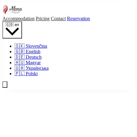
Accommodation
Pricing
Contact
Reservation
🇬🇧
en
🇸🇰
Slovenčina
🇬🇧
English
🇩🇪
Deutsch
🇭🇺
Magyar
🇺🇦
Українська
🇵🇱
Polski