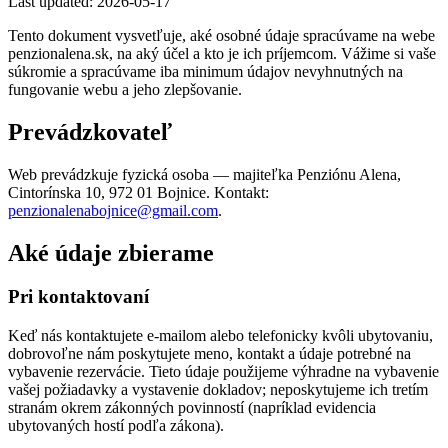
Last updated: 2026-05-17
Tento dokument vysvetľuje, aké osobné údaje spracúvame na webe
penzionalena.sk, na aký účel a kto je ich príjemcom. Vážime si vaše
súkromie a spracúvame iba minimum údajov nevyhnutných na
fungovanie webu a jeho zlepšovanie.
Prevádzkovateľ
Web prevádzkuje fyzická osoba — majiteľka Penziónu Alena,
Cintorínska 10, 972 01 Bojnice. Kontakt:
penzionalenabojnice@gmail.com
.
Aké údaje zbierame
Pri kontaktovaní
Keď nás kontaktujete e-mailom alebo telefonicky kvôli ubytovaniu,
dobrovoľne nám poskytujete meno, kontakt a údaje potrebné na
vybavenie rezervácie. Tieto údaje použijeme výhradne na vybavenie
vašej požiadavky a vystavenie dokladov; neposkytujeme ich tretím
stranám okrem zákonných povinností (napríklad evidencia
ubytovaných hostí podľa zákona).