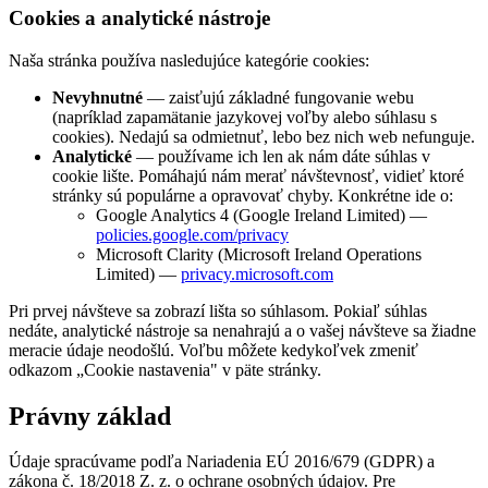
Cookies a analytické nástroje
Naša stránka používa nasledujúce kategórie cookies:
Nevyhnutné
— zaisťujú základné fungovanie webu
(napríklad zapamätanie jazykovej voľby alebo súhlasu s
cookies). Nedajú sa odmietnuť, lebo bez nich web nefunguje.
Analytické
— používame ich len ak nám dáte súhlas v
cookie lište. Pomáhajú nám merať návštevnosť, vidieť ktoré
stránky sú populárne a opravovať chyby. Konkrétne ide o:
Google Analytics 4 (Google Ireland Limited) —
policies.google.com/privacy
Microsoft Clarity (Microsoft Ireland Operations
Limited) —
privacy.microsoft.com
Pri prvej návšteve sa zobrazí lišta so súhlasom. Pokiaľ súhlas
nedáte, analytické nástroje sa nenahrajú a o vašej návšteve sa žiadne
meraciе údaje neodošlú. Voľbu môžete kedykoľvek zmeniť
odkazom „Cookie nastavenia" v päte stránky.
Právny základ
Údaje spracúvame podľa Nariadenia EÚ 2016/679 (GDPR) a
zákona č. 18/2018 Z. z. o ochrane osobných údajov. Pre