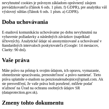
nevyhnutné cookies je právnym základom oprávnený záujem
prevádzkovateľa (článok 6 ods. 1 písm. f) GDPR), pre analytiku váš
výslovný súhlas (článok 6 ods. 1 písm. a) GDPR).
Doba uchovávania
E-mailovú komunikáciu uchovávame po dobu nevyhnutnú na
vybavenie požiadavky a následných záväzkov (napríklad
účtovných). Analytické údaje sú anonymizované a uchovávané v
štandardných intervaloch poskytovateľa (Google: 14 mesiacov,
Clarity: 90 dní).
Vaše práva
Máte právo na prístup k svojim údajom, ich opravu, vymazanie,
obmedzenie spracúvania, prenositeľnosť a právo namietať. Tieto
práva uplatníte e-mailom na penzionalenabojnice@gmail.com. Ak
ste presvedčení, že vaše práva boli porušené, môžete podať
sťažnosť na Úrad na ochranu osobných údajov SR
(dataprotection.gov.sk).
Zmeny tohto dokumentu