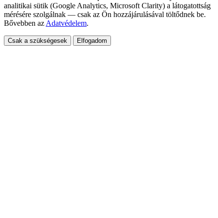
analitikai sütik (Google Analytics, Microsoft Clarity) a látogatottság
mérésére szolgálnak — csak az Ön hozzájárulásával töltődnek be.
Bővebben az
Adatvédelem
.
Csak a szükségesek
Elfogadom