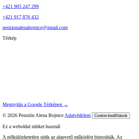
+421 905 247 299
+421 917 876 432
penzionalenabojnice@gmail.com
Térkép
Megnyitás a Google Térképen →
© 2026 Penzión Alena Bojnice
Adatvédelem
Cookie-beállítások
Ez a weboldal sütiket használ
A nélkülözhetetlen sütik az alapvető működést biztosítják. Az