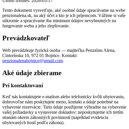
Utolsó frissítés: 2026-05-17
Tento dokument vysvetľuje, aké osobné údaje spracúvame na webe
penzionalena.sk, na aký účel a kto je ich príjemcom. Vážime si vaše
súkromie a spracúvame iba minimum údajov nevyhnutných na
fungovanie webu a jeho zlepšovanie.
Prevádzkovateľ
Web prevádzkuje fyzická osoba — majiteľka Penziónu Alena,
Cintorínska 10, 972 01 Bojnice. Kontakt:
penzionalenabojnice@gmail.com
.
Aké údaje zbierame
Pri kontaktovaní
Keď nás kontaktujete e-mailom alebo telefonicky kvôli ubytovaniu,
dobrovoľne nám poskytujete meno, kontakt a údaje potrebné na
vybavenie rezervácie. Tieto údaje použijeme výhradne na vybavenie
vašej požiadavky a vystavenie dokladov; neposkytujeme ich tretím
stranám okrem zákonných povinností (napríklad evidencia
ubytovaných hostí podľa zákona).