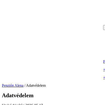
F
+
+
Penzión Alena
/
Adatvédelem
Adatvédelem