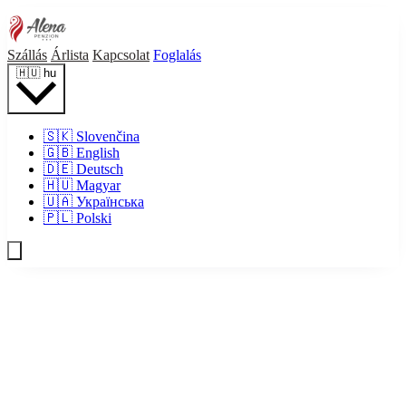
Szállás
Árlista
Kapcsolat
Foglalás
🇭🇺
hu
🇸🇰
Slovenčina
🇬🇧
English
🇩🇪
Deutsch
🇭🇺
Magyar
🇺🇦
Українська
🇵🇱
Polski