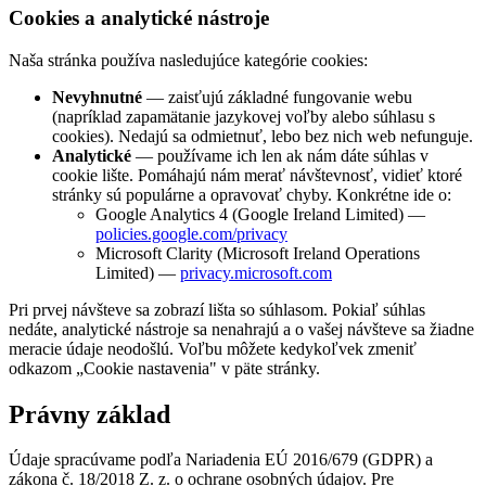
Cookies a analytické nástroje
Naša stránka používa nasledujúce kategórie cookies:
Nevyhnutné
— zaisťujú základné fungovanie webu
(napríklad zapamätanie jazykovej voľby alebo súhlasu s
cookies). Nedajú sa odmietnuť, lebo bez nich web nefunguje.
Analytické
— používame ich len ak nám dáte súhlas v
cookie lište. Pomáhajú nám merať návštevnosť, vidieť ktoré
stránky sú populárne a opravovať chyby. Konkrétne ide o:
Google Analytics 4 (Google Ireland Limited) —
policies.google.com/privacy
Microsoft Clarity (Microsoft Ireland Operations
Limited) —
privacy.microsoft.com
Pri prvej návšteve sa zobrazí lišta so súhlasom. Pokiaľ súhlas
nedáte, analytické nástroje sa nenahrajú a o vašej návšteve sa žiadne
meraciе údaje neodošlú. Voľbu môžete kedykoľvek zmeniť
odkazom „Cookie nastavenia" v päte stránky.
Právny základ
Údaje spracúvame podľa Nariadenia EÚ 2016/679 (GDPR) a
zákona č. 18/2018 Z. z. o ochrane osobných údajov. Pre